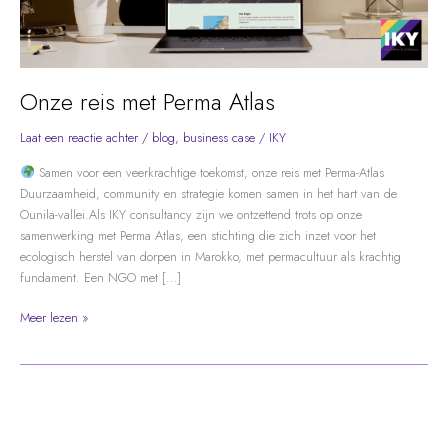
Onze reis met Perma Atlas
Laat een reactie achter
/
blog
,
business case
/
IKY
Samen voor een veerkrachtige toekomst, onze reis met Perma-Atlas
Duurzaamheid, community en strategie komen samen in het hart van de
Ounila-vallei.Als IKY consultancy zijn we ontzettend trots op onze
samenwerking met Perma Atlas, een stichting die zich inzet voor het
ecologisch herstel van dorpen in Marokko, met permacultuur als krachtig
fundament. Een NGO met […]
Onze
Meer lezen »
reis
met
Perma
Atlas