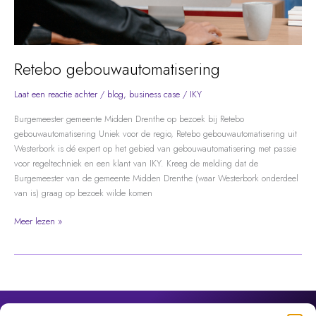
Retebo gebouwautomatisering
Laat een reactie achter
/
blog
,
business case
/
IKY
Burgemeester gemeente Midden Drenthe op bezoek bij Retebo
gebouwautomatisering Uniek voor de regio, Retebo gebouwautomatisering uit
Westerbork is dé expert op het gebied van gebouwautomatisering met passie
voor regeltechniek en een klant van IKY. Kreeg de melding dat de
Burgemeester van de gemeente Midden Drenthe (waar Westerbork onderdeel
van is) graag op bezoek wilde komen
Retebo
Meer lezen »
gebouwautomatisering
Over IKY