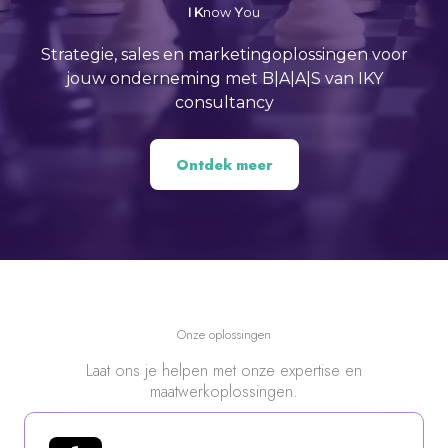
I
K
now
Y
ou
Strategie, sales en marketingoplossingen voor
jouw onderneming met B|A|A|S van IKY
consultancy
Ontdek meer
Onze oplossingen
Laat ons je helpen met onze expertise en
maatwerkoplossingen.