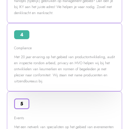
handjes (tijdelijk) gebruiken op management gebied? Dan ben je
bij IKY aan het juiste adres! We helpen je waar nodig. Zowel met
denkkracht en mankracht.
4
Compliance
Met 20 jaar ervaring op het gebied van productontwikkeling, audit
en inspectie rondom arbeid, privacy en MVO helpen wij bij het
ontwikkelen van keurmerken en normen of begeleiden je met
plezier naar conformiteit. Wij staan met name producenten en
uitzendbureaus bij.
5
Events
Met een netwerk van specialisten op het gebied van evenementen